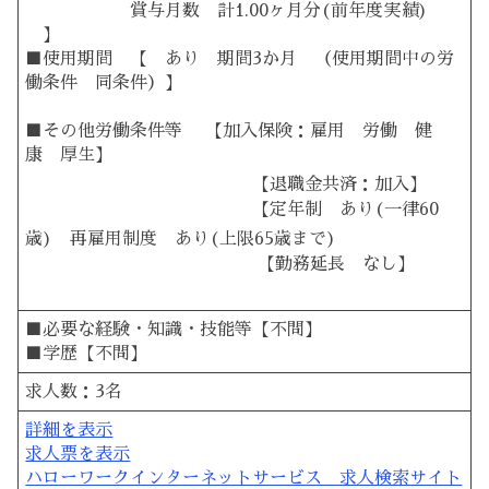
賞与月数 計1.00ヶ月分(前年度実績)
】
■使用期間 【 あり 期間3か月 （使用期間中の労
働条件 同条件）】
■その他労働条件等 【加入保険：雇用 労働 健
康 厚生】
【退職金共済：加入】
【定年制 あり(一律60
歳) 再雇用制度 あり(上限65歳まで)
【勤務延長 なし】
■必要な経験・知識・技能等【不問】
■学歴【不問】
求人数：3名
詳細を表示
求人票を表示
ハローワークインターネットサービス 求人検索サイト