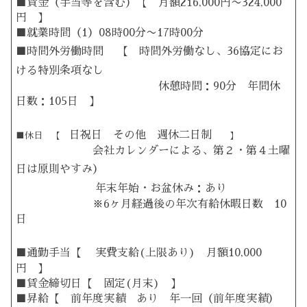
■賃金（手当等を含む）【 月額216,000円〜324,000
円 】
■就業時間（1）08時00分〜17時00分
■時間外労働時間
【 時間外労働なし、36協定にお
ける特別条項なし
休憩時間：90分 年間休
日数：105日 】
日祝日 その他 週休二日制
■休日 【
】
会社カレンダーによる、第２・第４土曜
日は原則やすみ）
年末年始・お盆休み：あり
※6ヶ月経過後の年次有給休暇日数 10
日
■通勤手当【
実費支給(上限あり) 月額10,000
円 】
■賃金締切日【 固定(月末) 】
■昇給【 前年度実績 あり 年一回（前年度実績）