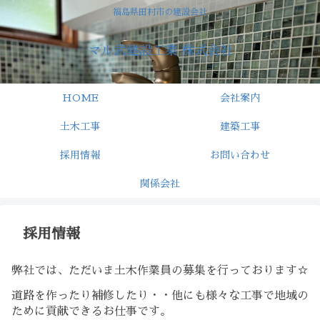
福島県田村市の建設会社
マル武建設工業 株式会社
HOME
会社案内
土木工事
建築工事
採用情報
お問い合わせ
関係会社
採用情報
弊社では、ただいま土木作業員の募集を行っております☆
道路を作ったり補修したり・・他にも様々な工事で地域の
ために貢献できるお仕事です。